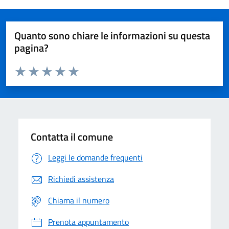
Quanto sono chiare le informazioni su questa
pagina?
Valuta da 1 a 5 stelle la pagina
Domanda
Valuta 1 stelle su 5
Valuta 2 stelle su 5
Valuta 3 stelle su 5
Valuta 4 stelle su 5
Valuta 5 stelle su 5
Contatta il comune
Leggi le domande frequenti
Richiedi assistenza
Chiama il numero
Prenota appuntamento