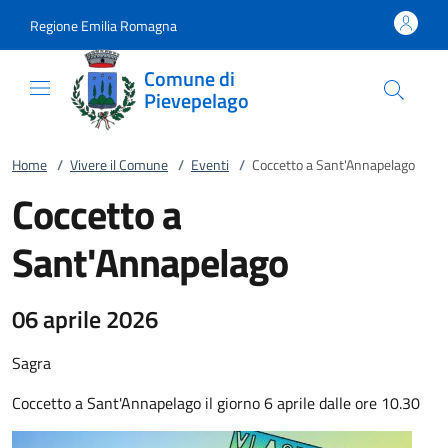
Vai al contenuto
accedi al menu
footer.enter
Regione Emilia Romagna
Comune di
Pievepelago
Home
/
Vivere il Comune
/
Eventi
/
Coccetto a Sant'Annapelago
Coccetto a
Sant'Annapelago
06 aprile 2026
Sagra
Coccetto a Sant'Annapelago il giorno 6 aprile dalle ore 10.30