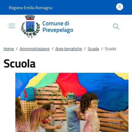
Vai al contenuto
accedi al menu
footer.enter
Regione Emilia Romagna
Comune di
Pievepelago
Home
/
Amministrazione
/
Aree tematiche
/
Scuola
/
Scuola
Scuola