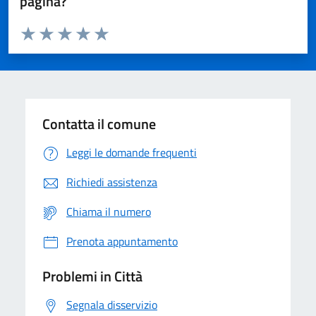
pagina?
Valuta da 1 a 5 stelle la pagina
Domanda
Valuta 1 stelle su 5
Valuta 2 stelle su 5
Valuta 3 stelle su 5
Valuta 4 stelle su 5
Valuta 5 stelle su 5
Contatta il comune
Leggi le domande frequenti
Richiedi assistenza
Chiama il numero
Prenota appuntamento
Problemi in Città
Segnala disservizio