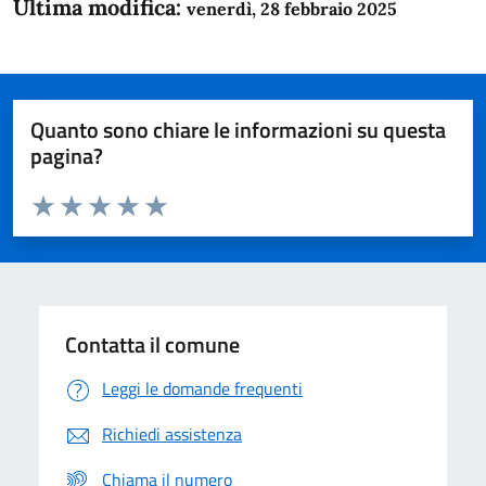
Ultima modifica:
venerdì, 28 febbraio 2025
Quanto sono chiare le informazioni su questa
pagina?
Valuta da 1 a 5 stelle la pagina
Domanda
Valuta 1 stelle su 5
Valuta 2 stelle su 5
Valuta 3 stelle su 5
Valuta 4 stelle su 5
Valuta 5 stelle su 5
Contatta il comune
Leggi le domande frequenti
Richiedi assistenza
Chiama il numero