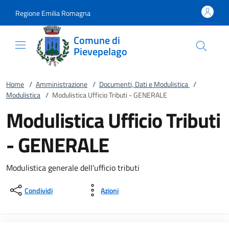
Vai al contenuto
accedi al menu
footer.enter
Regione Emilia Romagna
Comune di
Pievepelago
Home
/
Amministrazione
/
Documenti, Dati e Modulistica
/
Modulistica
/
Modulistica Ufficio Tributi - GENERALE
Modulistica Ufficio Tributi
- GENERALE
Modulistica generale dell'ufficio tributi
Condividi
Azioni