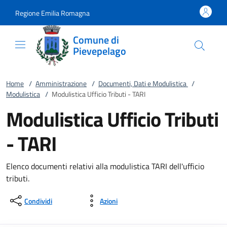
Vai al contenuto
accedi al menu
footer.enter
Regione Emilia Romagna
Comune di
Pievepelago
Home
/
Amministrazione
/
Documenti, Dati e Modulistica
/
Modulistica
/
Modulistica Ufficio Tributi - TARI
Modulistica Ufficio Tributi
- TARI
Elenco documenti relativi alla modulistica TARI dell'ufficio
tributi.
Condividi
Azioni