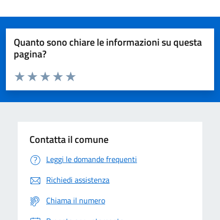
Quanto sono chiare le informazioni su questa
pagina?
Valuta da 1 a 5 stelle la pagina
Domanda
Valuta 1 stelle su 5
Valuta 2 stelle su 5
Valuta 3 stelle su 5
Valuta 4 stelle su 5
Valuta 5 stelle su 5
Contatta il comune
Leggi le domande frequenti
Richiedi assistenza
Chiama il numero