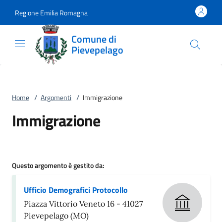
Vai al contenuto
accedi al menu
footer.enter
Regione Emilia Romagna
Comune di
Pievepelago
Home
/
Argomenti
/
Immigrazione
Immigrazione
Questo argomento è gestito da:
Ufficio Demografici Protocollo
Piazza Vittorio Veneto 16 - 41027
Pievepelago (MO)