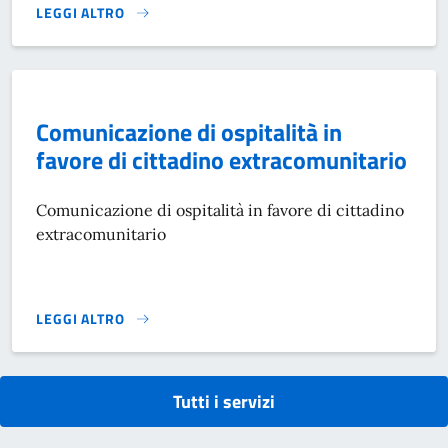
LEGGI ALTRO
CAMBIO DI RESIDENZA - ANPR}
Comunicazione di ospitalità in
favore di cittadino extracomunitario
Comunicazione di ospitalità in favore di cittadino
extracomunitario
LEGGI ALTRO
COMUNICAZIONE DI OSPITALITÀ IN FAVORE DI CITTADINO 
Tutti i servizi