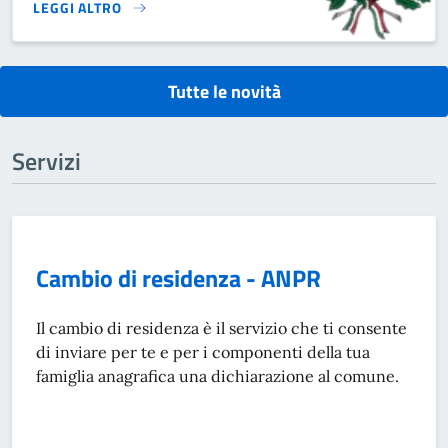
LEGGI ALTRO
CORSO: ITALIANO PRIMA ALFABETIZZAZIONE PER CITTADINI 
Tutte le novità
Servizi
Cambio di residenza - ANPR
Il cambio di residenza è il servizio che ti consente
di inviare per te e per i componenti della tua
famiglia anagrafica una dichiarazione al comune.