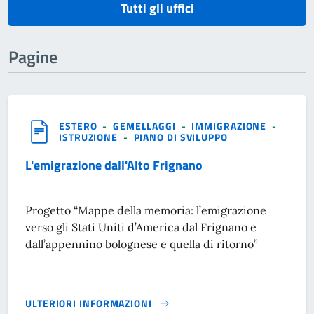
Tutti gli uffici
Pagine
ESTERO
-
GEMELLAGGI
-
IMMIGRAZIONE
-
ISTRUZIONE
-
PIANO DI SVILUPPO
L'emigrazione dall'Alto Frignano
Progetto “Mappe della memoria: l’emigrazione
verso gli Stati Uniti d’America dal Frignano e
dall’appennino bolognese e quella di ritorno”
ULTERIORI INFORMAZIONI
L'EMIGRAZIONE DALL'ALTO FRIGNANO}