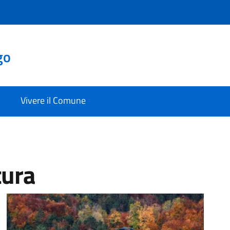
go
Vivere il Comune
tura