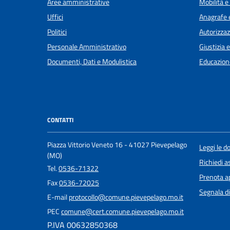
Aree amministrative
Mobilità e
Uffici
Anagrafe e
Politici
Autorizzaz
Personale Amministrativo
Giustizia 
Documenti, Dati e Modulistica
Educazion
CONTATTI
Piazza Vittorio Veneto 16 - 41027 Pievepelago
Leggi le 
(MO)
Richiedi a
Tel.
0536-71322
Prenota 
Fax
0536-72025
Segnala di
E-mail
protocollo@comune.pievepelago.mo.it
PEC
comune@cert.comune.pievepelago.mo.it
P.IVA 00632850368