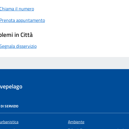
Chiama il numero
Prenota appuntamento
lemi in Città
Segnala disservizio
evepelago
DI SERVIZIO
urbanistica
Ambiente