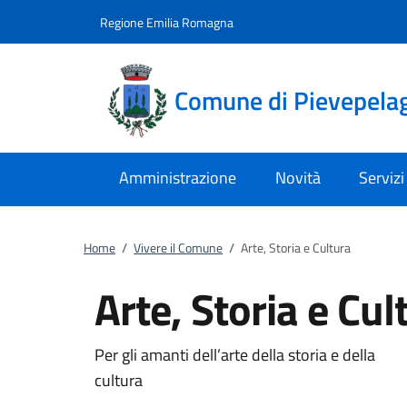
Vai al contenuto
accedi al menu
footer.enter
Regione Emilia Romagna
Comune di Pievepela
Amministrazione
Novità
Servizi
Home
/
Vivere il Comune
/
Arte, Storia e Cultura
Arte, Storia e Cul
Per gli amanti dell’arte della storia e della
cultura