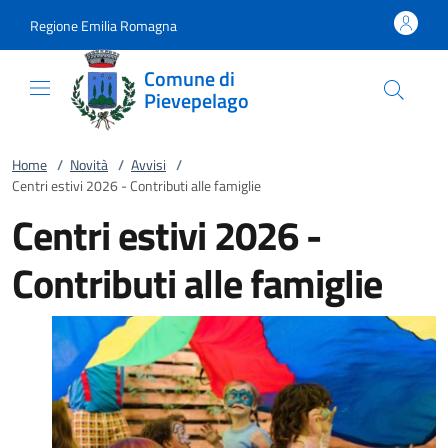
Vai al contenuto
accedi al menu
footer.enter
Regione Emilia Romagna
Comune di
Pievepelago
Home
/
Novità
/
Avvisi
/
Centri estivi 2026 - Contributi alle famiglie
Centri estivi 2026 -
Contributi alle famiglie