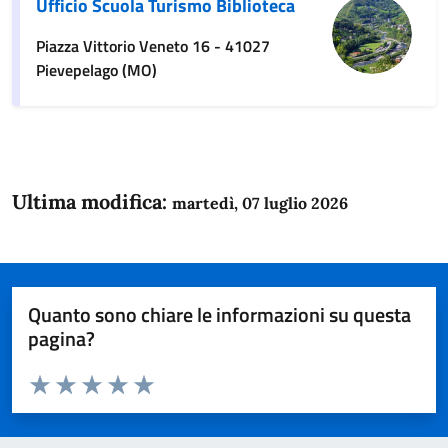
Ufficio Scuola Turismo Biblioteca
Piazza Vittorio Veneto 16 - 41027
Pievepelago (MO)
Ultima modifica:
martedì, 07 luglio 2026
Quanto sono chiare le informazioni su questa
pagina?
Valuta da 1 a 5 stelle la pagina
Domanda
Valuta 1 stelle su 5
Valuta 2 stelle su 5
Valuta 3 stelle su 5
Valuta 4 stelle su 5
Valuta 5 stelle su 5