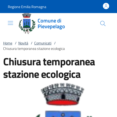
Vai al contenuto
accedi al menu
footer.enter
Regione Emilia Romagna
Comune di
Pievepelago
Home
/
Novità
/
Comunicati
/
Chiusura temporanea stazione ecologica
Chiusura temporanea
stazione ecologica