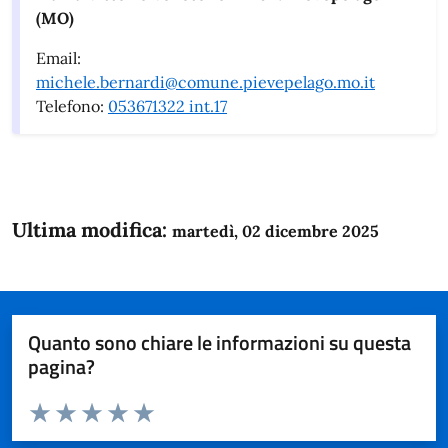
(MO)
Email:
michele.bernardi@comune.pievepelago.mo.it
Telefono:
053671322 int.17
Ultima modifica:
martedì, 02 dicembre 2025
Quanto sono chiare le informazioni su questa
pagina?
Valuta da 1 a 5 stelle la pagina
Domanda
Valuta 1 stelle su 5
Valuta 2 stelle su 5
Valuta 3 stelle su 5
Valuta 4 stelle su 5
Valuta 5 stelle su 5