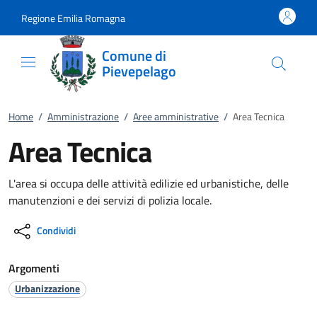
Vai al contenuto
accedi al menu
footer.enter
Regione Emilia Romagna
Comune di
Pievepelago
Home
/
Amministrazione
/
Aree amministrative
/
Area Tecnica
Area Tecnica
L'area si occupa delle attività edilizie ed urbanistiche, delle
manutenzioni e dei servizi di polizia locale.
Condividi
Argomenti
Urbanizzazione