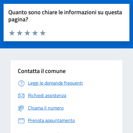
Quanto sono chiare le informazioni su questa
pagina?
Valuta da 1 a 5 stelle la pagina
Domanda
Valuta 1 stelle su 5
Valuta 2 stelle su 5
Valuta 3 stelle su 5
Valuta 4 stelle su 5
Valuta 5 stelle su 5
Contatta il comune
Leggi le domande frequenti
Richiedi assistenza
Chiama il numero
Prenota appuntamento