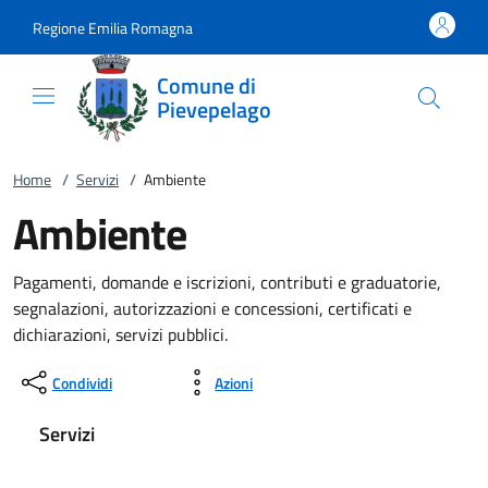
Vai al contenuto
accedi al menu
footer.enter
Regione Emilia Romagna
Comune di
Pievepelago
Home
/
Servizi
/
Ambiente
Ambiente
Pagamenti, domande e iscrizioni, contributi e graduatorie,
segnalazioni, autorizzazioni e concessioni, certificati e
dichiarazioni, servizi pubblici.
Condividi
Azioni
Servizi