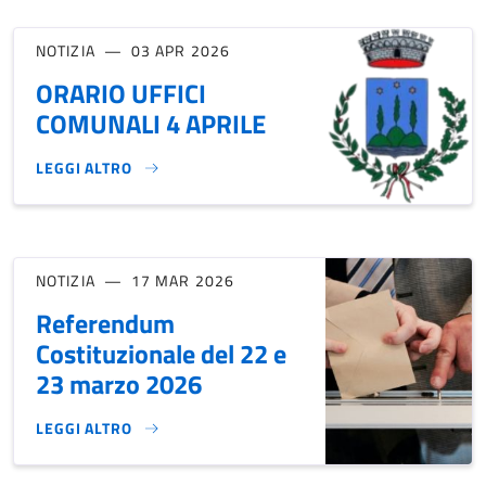
NOTIZIA
03 APR 2026
ORARIO UFFICI
COMUNALI 4 APRILE
LEGGI ALTRO
ORARIO UFFICI COMUNALI 4 APRILE}
NOTIZIA
17 MAR 2026
Referendum
Costituzionale del 22 e
23 marzo 2026
LEGGI ALTRO
REFERENDUM COSTITUZIONALE DEL 22 E 23 MARZO 2026}