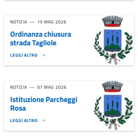
NOTIZIA
15 MAG 2026
Ordinanza chiusura
strada Tagliole
LEGGI ALTRO
ORDINANZA CHIUSURA STRADA TAGLIOLE}
NOTIZIA
07 MAG 2026
Istituzione Parcheggi
Rosa
LEGGI ALTRO
ISTITUZIONE PARCHEGGI ROSA}