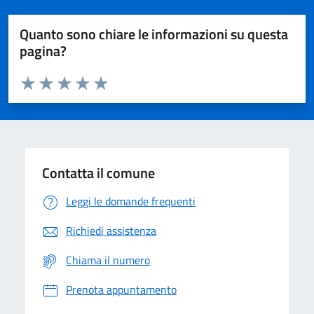
Quanto sono chiare le informazioni su questa
pagina?
Valuta da 1 a 5 stelle la pagina
Domanda
Valuta 1 stelle su 5
Valuta 2 stelle su 5
Valuta 3 stelle su 5
Valuta 4 stelle su 5
Valuta 5 stelle su 5
Contatta il comune
Leggi le domande frequenti
Richiedi assistenza
Chiama il numero
Prenota appuntamento