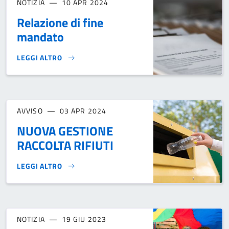
NOTIZIA
10 APR 2024
Relazione di fine
mandato
LEGGI ALTRO
RELAZIONE DI FINE MANDATO}
AVVISO
03 APR 2024
NUOVA GESTIONE
RACCOLTA RIFIUTI
LEGGI ALTRO
NUOVA GESTIONE RACCOLTA RIFIUTI}
NOTIZIA
19 GIU 2023