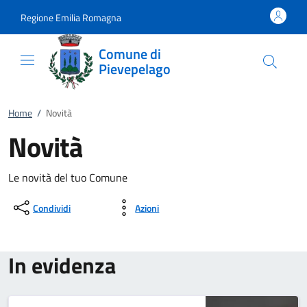
Vai al contenuto
accedi al menu
footer.enter
Regione Emilia Romagna
Comune di
Pievepelago
Home
/
Novità
Novità
Le novità del tuo Comune
Condividi
Azioni
In evidenza