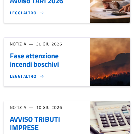
Avviso TARI 2026
LEGGI ALTRO
AVVISO TARI 2026}
NOTIZIA
30 GIU 2026
Fase attenzione
incendi boschivi
LEGGI ALTRO
FASE ATTENZIONE INCENDI BOSCHIVI}
NOTIZIA
10 GIU 2026
AVVISO TRIBUTI
IMPRESE