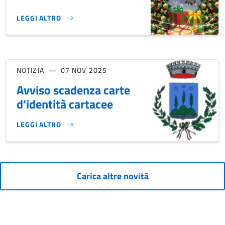
LEGGI ALTRO
FESTIVITÀ NATALIZIE A PIEVEPELAGO!}
NOTIZIA
07 NOV 2025
Avviso scadenza carte
d'identità cartacee
LEGGI ALTRO
AVVISO SCADENZA CARTE D'IDENTITÀ CARTACEE}
Carica altre novità