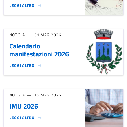
LEGGI ALTRO
AVVISO TRIBUTI IMPRESE}
NOTIZIA
31 MAG 2026
Calendario
manifestazioni 2026
LEGGI ALTRO
CALENDARIO MANIFESTAZIONI 2026}
NOTIZIA
15 MAG 2026
IMU 2026
LEGGI ALTRO
IMU 2026}