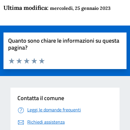
Ultima modifica:
mercoledì, 25 gennaio 2023
Quanto sono chiare le informazioni su questa
pagina?
Valuta da 1 a 5 stelle la pagina
Domanda
Valuta 1 stelle su 5
Valuta 2 stelle su 5
Valuta 3 stelle su 5
Valuta 4 stelle su 5
Valuta 5 stelle su 5
Contatta il comune
Leggi le domande frequenti
Richiedi assistenza