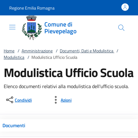
Vai al contenuto
accedi al menu
footer.enter
Regione Emilia Romagna
Comune di
Pievepelago
Home
/
Amministrazione
/
Documenti, Dati e Modulistica
/
Modulistica
/
Modulistica Ufficio Scuola
Modulistica Ufficio Scuola
Elenco documenti relativi alla modulistica dell'ufficio scuola.
Condividi
Azioni
Documenti