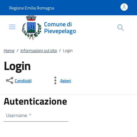
Vai al contenuto
accedi al menu
footer.enter
Regione Emilia Romagna
Comune di
Pievepelago
Home
/
Informazioni sul sito
/
Login
Login
Condividi
Azioni
Autenticazione
Username
*