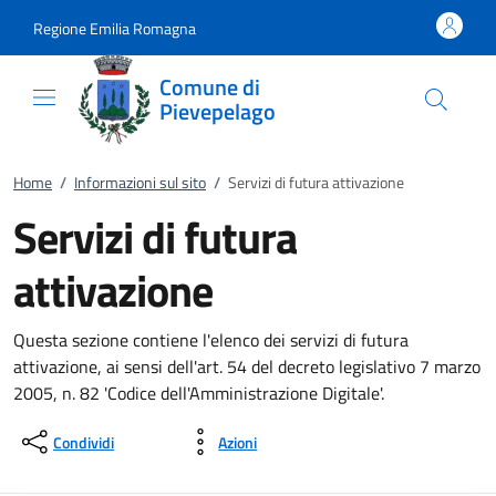
Vai al contenuto
accedi al menu
footer.enter
Regione Emilia Romagna
Comune di
Pievepelago
Home
/
Informazioni sul sito
/
Servizi di futura attivazione
Servizi di futura
attivazione
Questa sezione contiene l'elenco dei servizi di futura
attivazione, ai sensi dell'art. 54 del decreto legislativo 7 marzo
2005, n. 82 'Codice dell'Amministrazione Digitale'.
Condividi
Azioni