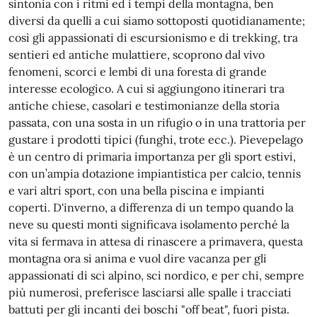
sintonia con i ritmi ed i tempi della montagna, ben
diversi da quelli a cui siamo sottoposti quotidianamente;
così gli appassionati di escursionismo e di trekking, tra
sentieri ed antiche mulattiere, scoprono dal vivo
fenomeni, scorci e lembi di una foresta di grande
interesse ecologico. A cui si aggiungono itinerari tra
antiche chiese, casolari e testimonianze della storia
passata, con una sosta in un rifugio o in una trattoria per
gustare i prodotti tipici (funghi, trote ecc.). Pievepelago
è un centro di primaria importanza per gli sport estivi,
con un’ampia dotazione impiantistica per calcio, tennis
e vari altri sport, con una bella piscina e impianti
coperti. D'inverno, a differenza di un tempo quando la
neve su questi monti significava isolamento perché la
vita si fermava in attesa di rinascere a primavera, questa
montagna ora si anima e vuol dire vacanza per gli
appassionati di sci alpino, sci nordico, e per chi, sempre
più numerosi, preferisce lasciarsi alle spalle i tracciati
battuti per gli incanti dei boschi "off beat", fuori pista.