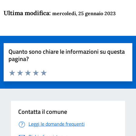
Ultima modifica:
mercoledì, 25 gennaio 2023
Quanto sono chiare le informazioni su questa
pagina?
Valuta da 1 a 5 stelle la pagina
Domanda
Valuta 1 stelle su 5
Valuta 2 stelle su 5
Valuta 3 stelle su 5
Valuta 4 stelle su 5
Valuta 5 stelle su 5
Contatta il comune
Leggi le domande frequenti