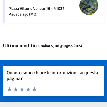
Piazza Vittorio Veneto 16 - 41027
Pievepelago (MO)
Ultima modifica:
sabato, 08 giugno 2024
Quanto sono chiare le informazioni su questa
pagina?
Valuta da 1 a 5 stelle la pagina
Domanda
Valuta 1 stelle su 5
Valuta 2 stelle su 5
Valuta 3 stelle su 5
Valuta 4 stelle su 5
Valuta 5 stelle su 5