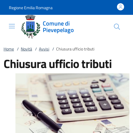
Vai al contenuto
accedi al menu
footer.enter
Regione Emilia Romagna
Comune di
Pievepelago
Home
/
Novità
/
Avvisi
/
Chiusura ufficio tributi
Chiusura ufficio tributi