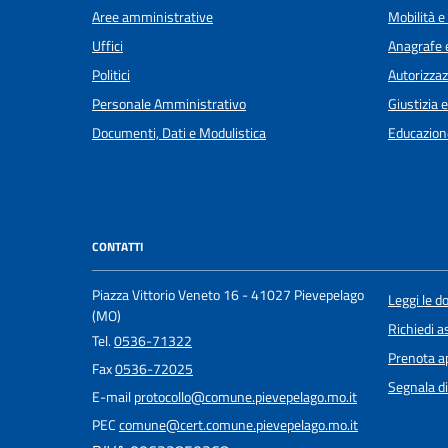
Aree amministrative
Mobilità e
Uffici
Anagrafe e
Politici
Autorizzaz
Personale Amministrativo
Giustizia 
Documenti, Dati e Modulistica
Educazion
CONTATTI
Piazza Vittorio Veneto 16 - 41027 Pievepelago
Leggi le 
(MO)
Richiedi a
Tel.
0536-71322
Prenota 
Fax
0536-72025
Segnala di
E-mail
protocollo@comune.pievepelago.mo.it
PEC
comune@cert.comune.pievepelago.mo.it