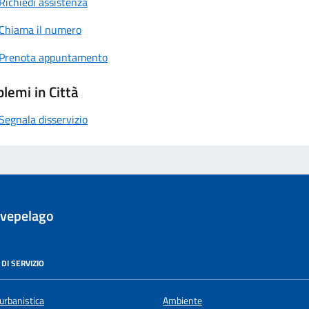
Richiedi assistenza
Chiama il numero
Prenota appuntamento
lemi in Città
Segnala disservizio
evepelago
DI SERVIZIO
urbanistica
Ambiente