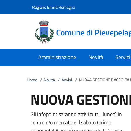
Vai al contenuto
accedi al menu
footer.enter
Regione Emilia Romagna
Comune di Pievepela
Amministrazione
Novità
Servizi
Home
/
Novità
/
Avvisi
/
NUOVA GESTIONE RACCOLTA R
NUOVA GESTIONE
Gli infopoint saranno attivi tutti i lunedì in
centro c/o mercato e il sabato (primo
infopoint il 6 aprile) nei pressi della Chiesa