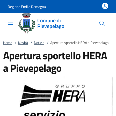
Vai al contenuto
accedi al menu
footer.enter
Regione Emilia Romagna
Comune di
Pievepelago
Home
/
Novità
/
Notizie
/
Apertura sportello HERA a Pievepelago
Apertura sportello HERA
a Pievepelago