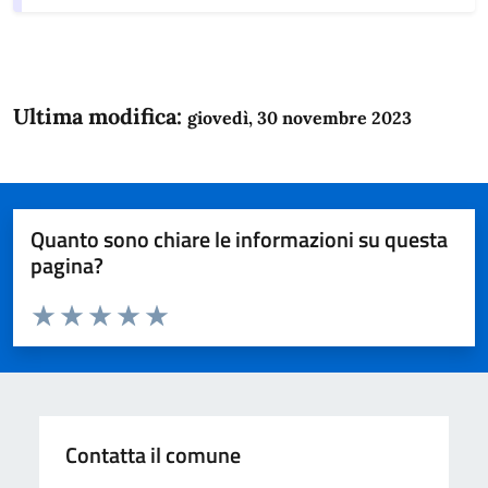
Ultima modifica:
giovedì, 30 novembre 2023
Quanto sono chiare le informazioni su questa
pagina?
Valuta da 1 a 5 stelle la pagina
Domanda
Valuta 1 stelle su 5
Valuta 2 stelle su 5
Valuta 3 stelle su 5
Valuta 4 stelle su 5
Valuta 5 stelle su 5
Contatta il comune