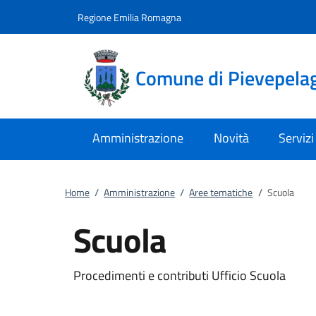
Vai al contenuto
accedi al menu
footer.enter
Regione Emilia Romagna
Comune di Pievepela
Amministrazione
Novità
Servizi
Home
/
Amministrazione
/
Aree tematiche
/
Scuola
Scuola
Procedimenti e contributi Ufficio Scuola