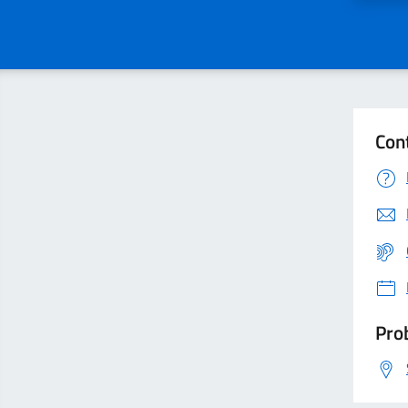
Con
Prob