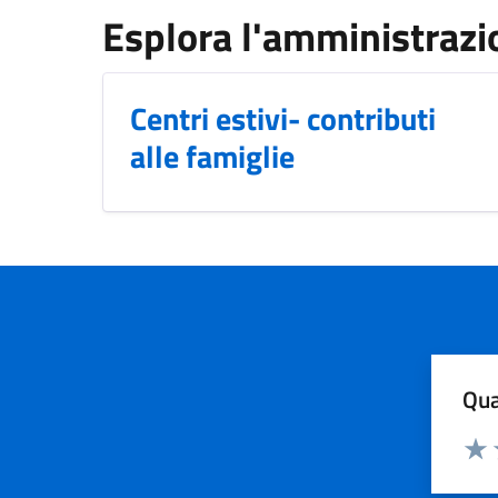
Esplora l'amministrazi
Centri estivi- contributi
alle famiglie
Qua
Valuta
Dom
Valu