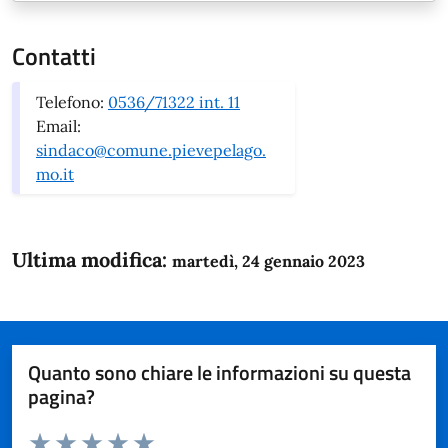
Contatti
Telefono:
0536/71322 int. 11
Email:
sindaco@comune.pievepelago.
mo.it
Ultima modifica:
martedì, 24 gennaio 2023
Quanto sono chiare le informazioni su questa
pagina?
Valuta da 1 a 5 stelle la pagina
Domanda