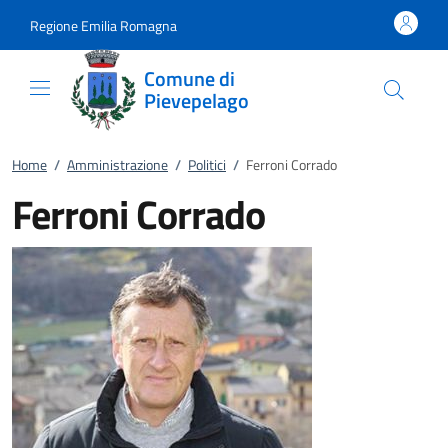
Vai al contenuto
accedi al menu
footer.enter
Regione Emilia Romagna
Comune di
Pievepelago
Home
/
Amministrazione
/
Politici
/
Ferroni Corrado
Ferroni Corrado