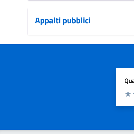
Appalti pubblici
Qua
Valuta
Dom
Valu