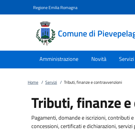
Vai al contenuto
accedi al menu
footer.enter
Regione Emilia Romagna
Comune di Pievepela
Amministrazione
Novità
Servizi
Home
/
Servizi
/
Tributi, finanze e contravvenzioni
Tributi, finanze 
Pagamenti, domande e iscrizioni, contributi e 
concessioni, certificati e dichiarazioni, servizi 