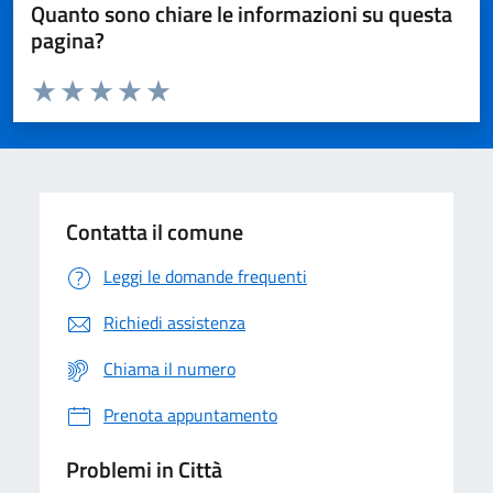
Quanto sono chiare le informazioni su questa
pagina?
Valuta da 1 a 5 stelle la pagina
Domanda
Valuta 1 stelle su 5
Valuta 2 stelle su 5
Valuta 3 stelle su 5
Valuta 4 stelle su 5
Valuta 5 stelle su 5
Contatta il comune
Leggi le domande frequenti
Richiedi assistenza
Chiama il numero
Prenota appuntamento
Problemi in Città