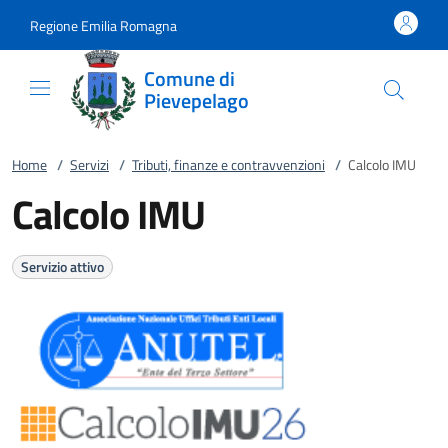
Vai al contenuto
accedi al menu
footer.enter
Regione Emilia Romagna
Comune di
Pievepelago
Home
/
Servizi
/
Tributi, finanze e contravvenzioni
/
Calcolo IMU
Calcolo IMU
Servizio attivo