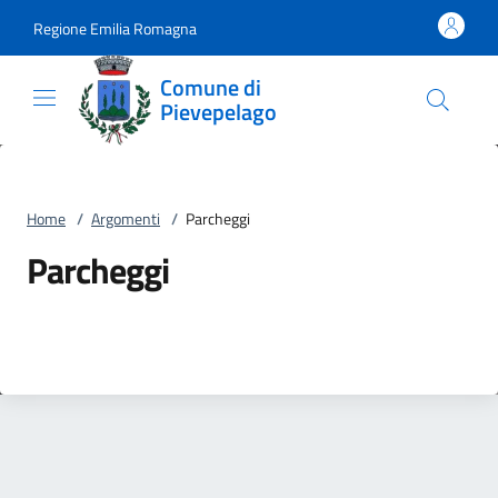
Vai al contenuto
accedi al menu
footer.enter
Regione Emilia Romagna
Comune di
Pievepelago
Home
/
Argomenti
/
Parcheggi
Parcheggi