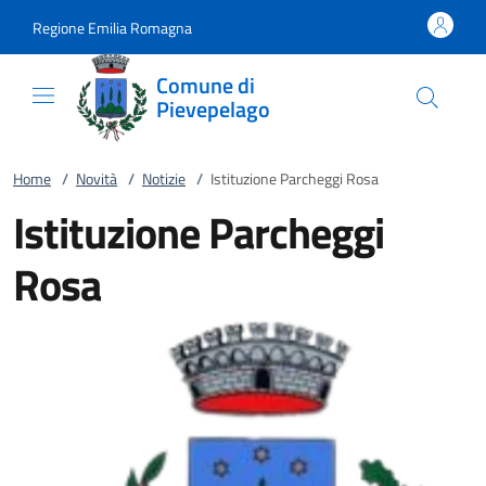
Vai al contenuto
accedi al menu
footer.enter
Regione Emilia Romagna
Comune di
Pievepelago
Home
/
Novità
/
Notizie
/
Istituzione Parcheggi Rosa
Istituzione Parcheggi
Rosa