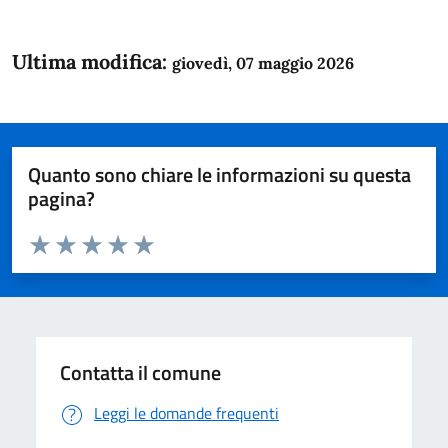
Ultima modifica:
giovedì, 07 maggio 2026
Quanto sono chiare le informazioni su questa
pagina?
Valuta da 1 a 5 stelle la pagina
Domanda
Valuta 1 stelle su 5
Valuta 2 stelle su 5
Valuta 3 stelle su 5
Valuta 4 stelle su 5
Valuta 5 stelle su 5
Contatta il comune
Leggi le domande frequenti