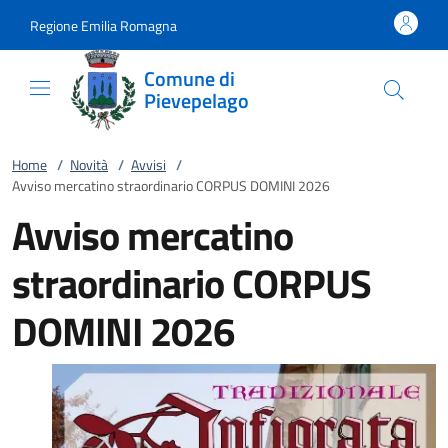
Vai al contenuto
accedi al menu
footer.enter
Regione Emilia Romagna
Comune di
Pievepelago
Home
/
Novità
/
Avvisi
/
Avviso mercatino straordinario CORPUS DOMINI 2026
Avviso mercatino
straordinario CORPUS
DOMINI 2026