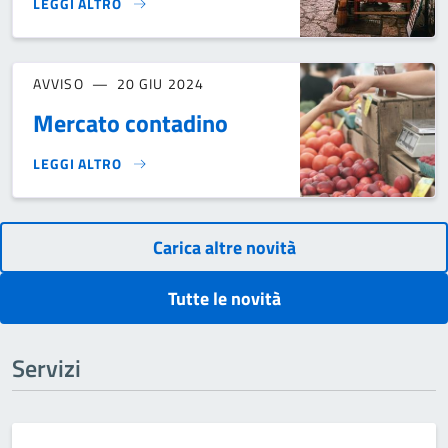
LEGGI ALTRO
MERCATINO FESTA PATRONALE 26 LUGLIO S.ANNAPELAGO}
AVVISO
20 GIU 2024
Mercato contadino
LEGGI ALTRO
MERCATO CONTADINO}
Carica altre novità
Tutte le novità
Servizi