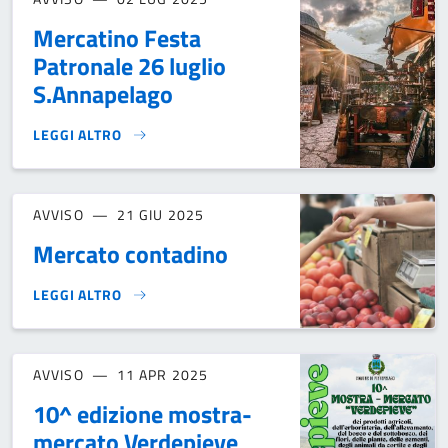
Mercatino Festa
Patronale 26 luglio
S.Annapelago
LEGGI ALTRO
MERCATINO FESTA PATRONALE 26 LUGLIO S.ANNAPELAGO}
AVVISO
21 GIU 2025
Mercato contadino
LEGGI ALTRO
MERCATO CONTADINO}
AVVISO
11 APR 2025
10^ edizione mostra-
mercato Verdepieve