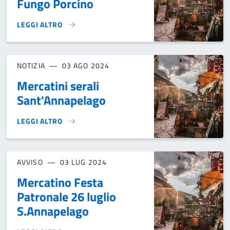
Fungo Porcino
LEGGI ALTRO
AVVISO MERCATO SAGRA FUNGO PORCINO}
NOTIZIA
03 AGO 2024
Mercatini serali
Sant'Annapelago
LEGGI ALTRO
MERCATINI SERALI SANT'ANNAPELAGO}
AVVISO
03 LUG 2024
Mercatino Festa
Patronale 26 luglio
S.Annapelago