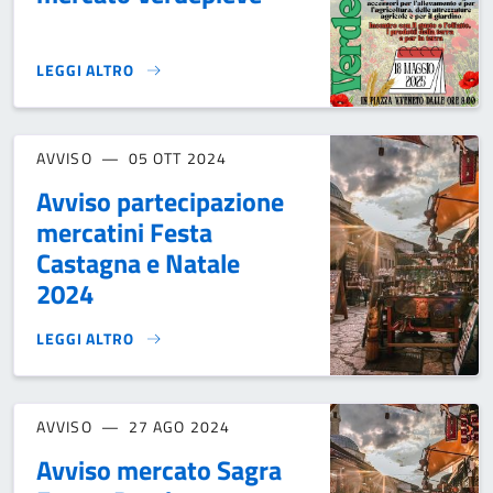
LEGGI ALTRO
10^ EDIZIONE MOSTRA-MERCATO VERDEPIEVE}
AVVISO
05 OTT 2024
Avviso partecipazione
mercatini Festa
Castagna e Natale
2024
LEGGI ALTRO
AVVISO PARTECIPAZIONE MERCATINI FESTA CASTAGNA E NA
AVVISO
27 AGO 2024
Avviso mercato Sagra