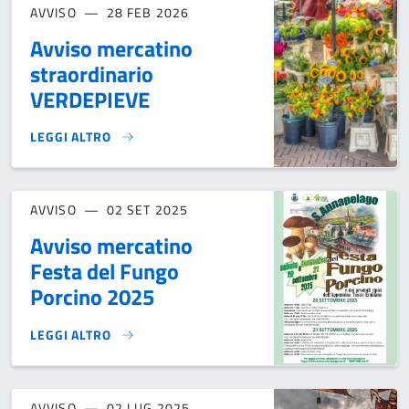
AVVISO
28 FEB 2026
Avviso mercatino
straordinario
VERDEPIEVE
LEGGI ALTRO
AVVISO MERCATINO STRAORDINARIO VERDEPIEVE}
AVVISO
02 SET 2025
Avviso mercatino
Festa del Fungo
Porcino 2025
LEGGI ALTRO
AVVISO MERCATINO FESTA DEL FUNGO PORCINO 2025}
AVVISO
02 LUG 2025