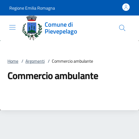
Vai al contenuto
accedi al menu
footer.enter
Regione Emilia Romagna
Comune di
Pievepelago
Home
/
Argomenti
/
Commercio ambulante
Commercio ambulante