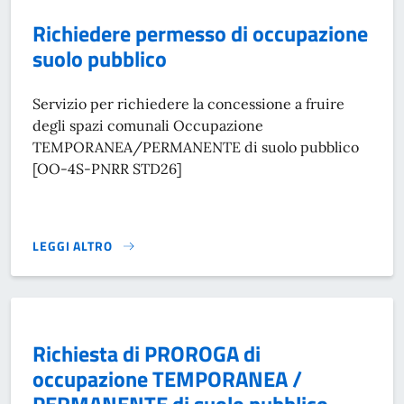
Richiedere permesso di occupazione
suolo pubblico
Servizio per richiedere la concessione a fruire
degli spazi comunali Occupazione
TEMPORANEA/PERMANENTE di suolo pubblico
[OO-4S-PNRR STD26]
LEGGI ALTRO
RICHIEDERE PERMESSO DI OCCUPAZIONE SUOLO PUBBLICO
Richiesta di PROROGA di
occupazione TEMPORANEA /
PERMANENTE di suolo pubblico