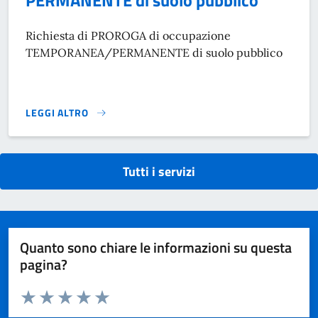
Richiesta di PROROGA di occupazione
TEMPORANEA/PERMANENTE di suolo pubblico
LEGGI ALTRO
RICHIESTA DI PROROGA DI OCCUPAZIONE TEMPORANEA / P
Tutti i servizi
Quanto sono chiare le informazioni su questa
pagina?
Valuta da 1 a 5 stelle la pagina
Domanda
Valuta 1 stelle su 5
Valuta 2 stelle su 5
Valuta 3 stelle su 5
Valuta 4 stelle su 5
Valuta 5 stelle su 5