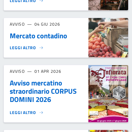
LEGGI ALTRO
MERCATINO 26 LUGLIO S.ANNA FESTA PATRONALE}
AVVISO
04 GIU 2026
Mercato contadino
LEGGI ALTRO
MERCATO CONTADINO}
AVVISO
01 APR 2026
Avviso mercatino
straordinario CORPUS
DOMINI 2026
LEGGI ALTRO
AVVISO MERCATINO STRAORDINARIO CORPUS DOMINI 2026