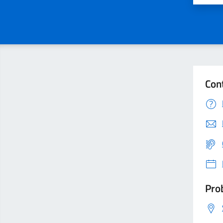
Con
Prob