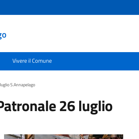
go
Vivere il Comune
luglio S.Annapelago
atronale 26 luglio