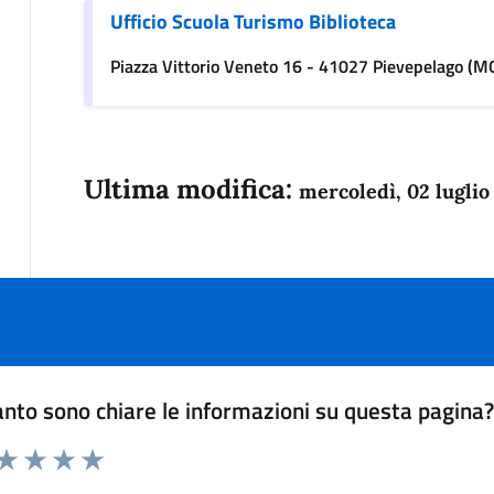
Ufficio Scuola Turismo Biblioteca
Piazza Vittorio Veneto 16 - 41027 Pievepelago (M
Ultima modifica:
mercoledì, 02 luglio
nto sono chiare le informazioni su questa pagina
 da 1 a 5 stelle la pagina
anda
ta 1 stelle su 5
Valuta 2 stelle su 5
Valuta 3 stelle su 5
Valuta 4 stelle su 5
Valuta 5 stelle su 5