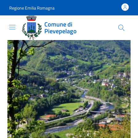
Vai al contenuto
accedi al menu
footer.enter
Regione Emilia Romagna
Comune di
Pievepelago