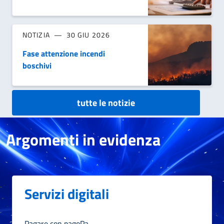
NOTIZIA
30 GIU 2026
Fase attenzione incendi
boschivi
tutte le notizie
Argomenti in evidenza
Servizi digitali
Pagare con pagoPa