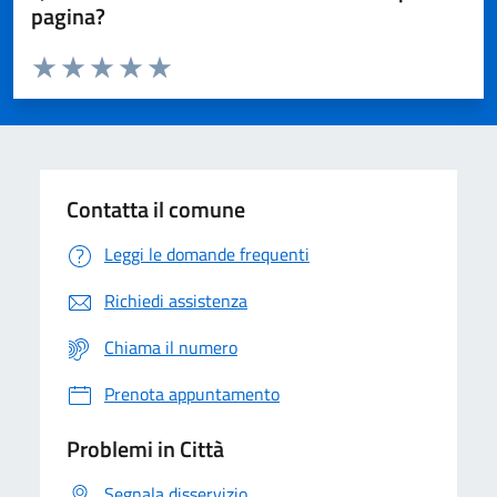
pagina?
Valuta da 1 a 5 stelle la pagina
Domanda
Valuta 1 stelle su 5
Valuta 2 stelle su 5
Valuta 3 stelle su 5
Valuta 4 stelle su 5
Valuta 5 stelle su 5
Contatta il comune
Leggi le domande frequenti
Richiedi assistenza
Chiama il numero
Prenota appuntamento
Problemi in Città
Segnala disservizio