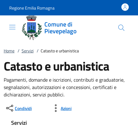
Vai al contenuto
accedi al menu
footer.enter
Regione Emilia Romagna
Comune di
Pievepelago
Home
/
Servizi
/
Catasto e urbanistica
Catasto e urbanistica
Pagamenti, domande e iscrizioni, contributi e graduatorie,
segnalazioni, autorizzazioni e concessioni, certificati e
dichiarazioni, servizi pubblici.
Condividi
Azioni
Servizi