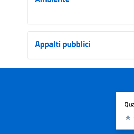
Appalti pubblici
Qua
Valuta
Dom
Valu