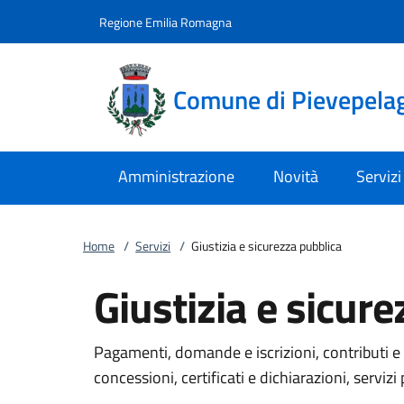
Vai al contenuto
accedi al menu
footer.enter
Regione Emilia Romagna
Comune di Pievepela
Amministrazione
Novità
Servizi
Home
/
Servizi
/
Giustizia e sicurezza pubblica
Giustizia e sicur
Pagamenti, domande e iscrizioni, contributi e 
concessioni, certificati e dichiarazioni, servizi 