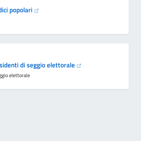
udici popolari
esidenti di seggio elettorale
eggio elettorale