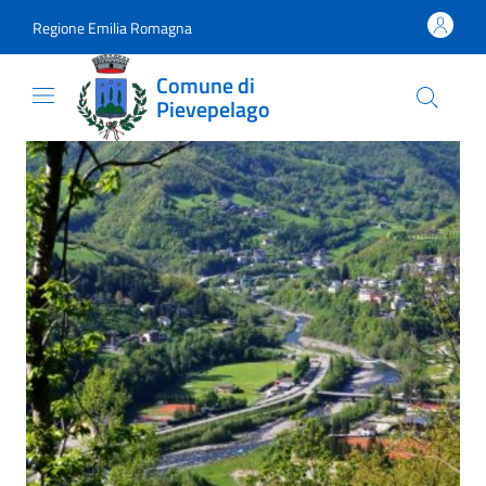
Vai al contenuto
accedi al menu
footer.enter
Regione Emilia Romagna
Comune di
Pievepelago