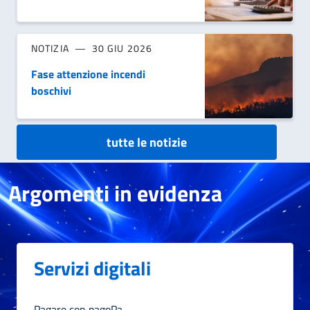
NOTIZIA
30 GIU 2026
Fase attenzione incendi
boschivi
tutte le notizie
Argomenti in evidenza
Servizi digitali
Pagare con pagoPa